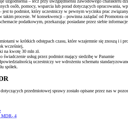
uje uzgodnienia – lecz przy uwzględnieniu zawodowego charakteru dzi
 innych osób, pomocy, wsparcia lub porad dotyczących opracowania, w
jest to podmiot, który uczestniczy w pewnym wycinku prac związany
 takim procesie. W konsekwencji – powinna zażądać od Promotora ora
 schemacie podatkowym, przekazując posiadane przez siebie informacje
iotami w krótkich odstępach czasu, które wzajemnie się znoszą i i 
ok wcześniej,
i na kwotę 30 mln zł.
o świadczenie usług przez podmiot mający siedzibę w Panamie
dpowiedzialnością uczestniczy we wdrożeniu schematu standaryzowa
łu spółek.
MDR
tyczących przedmiotowej sprawy zostało opisane przez nas w pozosta
e
, MDR- 4