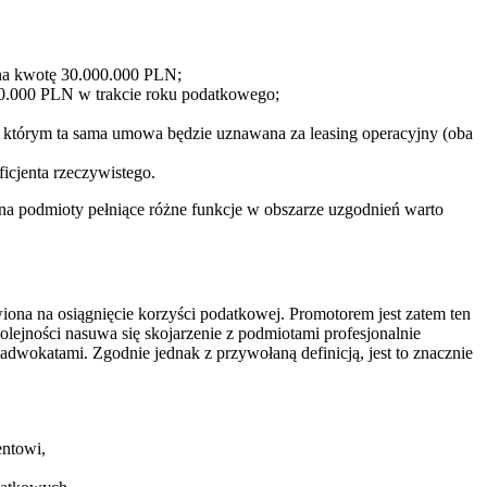
i na kwotę 30.000.000 PLN;
00.000 PLN w trakcie roku podatkowego;
 którym ta sama umowa będzie uznawana za leasing operacyjny (oba
ficjenta rzeczywistego.
a podmioty pełniące różne funkcje w obszarze uzgodnień warto
wiona na osiągnięcie korzyści podatkowej. Promotorem jest zatem ten
lejności nasuwa się skojarzenie z podmiotami profesjonalnie
wokatami. Zgodnie jednak z przywołaną definicją, jest to znacznie
entowi,