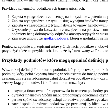
zawarcie umowy nie jest związane z żadnymi negocjacjami czy usta
Przykłady schematów podatkowych transgranicznych:
Zapłata wynagrodzenia za licencję na korzystanie z patentu n
Zapłata wynagrodzenia z tytułu usług wynajmu środków transp
Zapłata wynagrodzenia z tytułu nabycia towarów handlowych
Uzyskanie prawa do korzystania z urządzenia na podstawie u
podmioty będą dokonywały odpisów amortyzacyjnych w stosun
Zawarcie umowy ze
spółką osobową
, której wspólnikami są in
Ponieważ zgodnie z przepisami ustawy Ordynacja podatkowa, obowi
przybliżyć także na przykładach, kto może być uznawany za Promot
Przykłady podmiotów które mogą spełniać definicję 
W szerokiej definicji Promotor to podmiot, który opracował produkt 
podmiot, który pełni aktywną funkcję w odniesieniu do innego podmi
zajmującymi się świadczeniem usług doradztwa podatkowego – czyli,
szerszy krąg podmiotów. I tak, Promotorem może być:
instytucja finansowa która opracowała instrument pochodny p
dyrektor finansowy Spółki matki proponujący dokonanie czynno
partner spółki świadczącej usługi doradztwa podatkowego akc
zarząd spółki doradztwa podatkowego przekazujący klientowi 