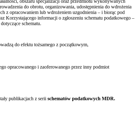
ałalności, obszaru specjalizacji oraz przedmiotu wykonywanych
prowadzenia do obrotu, organizowania, udostępnienia do wdrożenia
ch z opracowaniem lub wdrożeniem uzgodnienia – i biorąc pod
z Korzystającego informacji o zgłoszeniu schematu podatkowego –
 dotyczące schematu.
prowadzą do efektu tożsamego z początkowym,
nego opracowanego i zaoferowanego przez inny podmiot
ły publikacjach z serii
schematów podatkowych MDR.