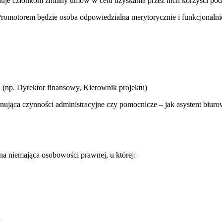
onuje członkom zmiany umów w celu uzyskania przez nich korzyści po
romotorem będzie osoba odpowiedzialna merytorycznie i funkcjonalnie z
(np. Dyrektor finansowy, Kierownik projektu)
nująca czynności administracyjne czy pomocnicze – jak asystent biu
na niemająca osobowości prawnej, u której:
m