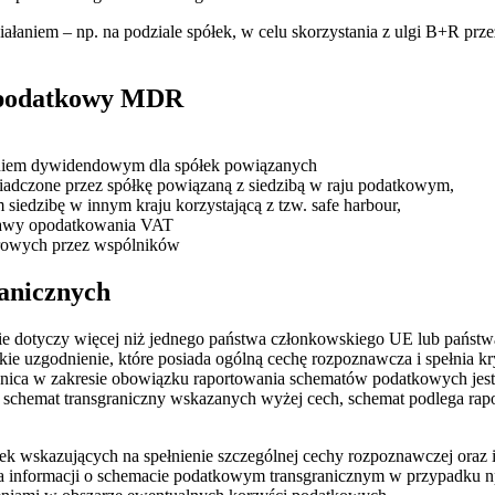
działaniem – np. na podziale spółek, w celu skorzystania z ulgi B+R p
 podatkowy MDR
ieniem dywidendowym dla spółek powiązanych
wiadczone przez spółkę powiązaną z siedzibą w raju podatkowym,
dzibę w innym kraju korzystającą z tzw. safe harbour,
tawy opodatkowania VAT
rowych przez wspólników
anicznych
nie dotyczy więcej niż jednego państwa członkowskiego UE lub państ
e uzgodnienie, które posiada ogólną cechę rozpoznawcza i spełnia kr
wnica w zakresie obowiązku raportowania schematów podatkowych jest 
 schemat transgraniczny wskazanych wyżej cech, schemat podlega rapo
ek wskazujących na spełnienie szczególnej cechy rozpoznawczej oraz 
a informacji o schemacie podatkowym transgranicznym w przypadku np