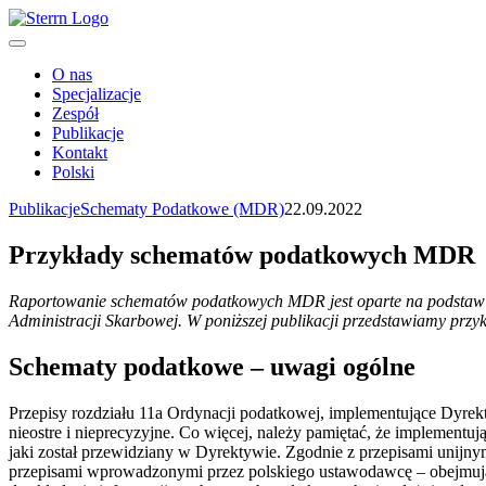
O nas
Specjalizacje
Zespół
Publikacje
Kontakt
Polski
Publikacje
Schematy Podatkowe (MDR)
22.09.2022
Przykłady schematów podatkowych MDR
Raportowanie schematów podatkowych MDR jest oparte na podstawie 
Administracji Skarbowej. W poniższej publikacji przedstawiamy pr
Schematy podatkowe – uwagi ogólne
Przepisy rozdziału 11a Ordynacji podatkowej, implementujące Dyrek
nieostre i nieprecyzyjne. Co więcej, należy pamiętać, że implemen
jaki został przewidziany w Dyrektywie. Zgodnie z przepisami uni
przepisami wprowadzonymi przez polskiego ustawodawcę – obejmują o