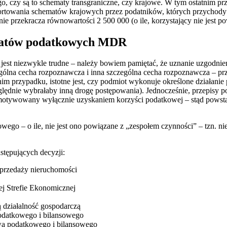
go, czy są to schematy transgraniczne, czy krajowe. W tym ostatnim 
towania schematów krajowych przez podatników, których przychody lub
e przekracza równowartości 2 500 000 (o ile, korzystający nie jest po
atów podatkowych MDR
est niezwykle trudne – należy bowiem pamiętać, że uznanie uzgodnie
ególna cecha rozpoznawcza i inna szczególna cecha rozpoznawcza – pr
nim przypadku, istotne jest, czy podmiot wykonuje określone działani
ględnie wybrałaby inną drogę postępowania). Jednocześnie, przepisy 
otywowany wyłącznie uzyskaniem korzyści podatkowej – stąd powstaje 
wego – o ile, nie jest ono powiązane z „zespołem czynności” – tzn. nie
tępujących decyzji:
przedaży nieruchomości
ej Strefie Ekonomicznej
 działalność gospodarczą
odatkowego i bilansowego
wa podatkowego i bilansowego