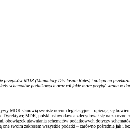
przepisów MDR (Mandatory Disclosure Rules) i polega na przekazani
zykłady schematów podatkowych oraz ról jakie może przyjąć strona w 
tywy MDR stanowią swoiste novum legislacyjne – opierają się bowiem 
tując Dyrektywę MDR, polski ustawodawca zdecydował się na znaczne r
jnymi, obowiązek ujawniania schematów podatkowych dotyczy schemató
ne swoim zakresem wszystkie podatki – zarówno pośrednie jak i bezp