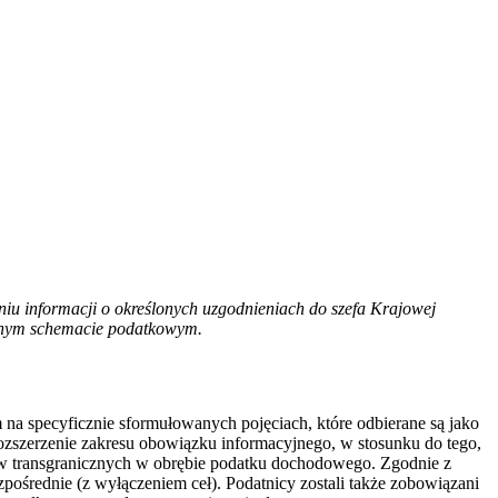
u informacji o określonych uzgodnieniach do szefa Krajowej
danym schemacie podatkowym.
na specyficznie sformułowanych pojęciach, które odbierane są jako
ozszerzenie zakresu obowiązku informacyjnego, w stosunku do tego,
w transgranicznych w obrębie podatku dochodowego. Zgodnie z
ośrednie (z wyłączeniem ceł). Podatnicy zostali także zobowiązani