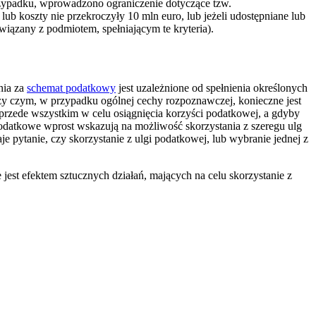
przypadku, wprowadzono ograniczenie dotyczące tzw.
 koszty nie przekroczyły 10 mln euro, lub jeżeli udostępniane lub
wiązany z podmiotem, spełniającym te kryteria).
nia za
schemat podatkowy
jest uzależnione od spełnienia określonych
zy czym, w przypadku ogólnej cechy rozpoznawczej, konieczne jest
e przede wszystkim w celu osiągnięcia korzyści podatkowej, a gdyby
podatkowe wprost wskazują na możliwość skorzystania z szeregu ulg
pytanie, czy skorzystanie z ulgi podatkowej, lub wybranie jednej z
 jest efektem sztucznych działań, mających na celu skorzystanie z