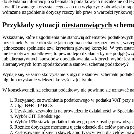
do składania informacji o schematach podatkowych niezależnie od te
kwalifikowanego korzystającego – co ma wyłączyć z obowiązku rapor
wdrażane uzgodnienie dotyczy rzeczy lub praw o wartości rynkowej ni
Przykłady sytuacji
niestanowiących
schem
Wskazanie, które uzgodnienia nie stanowią schematów podatkowych j
przesłanek. Są one określane jako ogólna cecha rozpoznawcza, szcz
jednoczesne spełnienie tzw. kryterium głównej korzyści. W tym ostat
nie te motywy podatkowe, to pewno tego działania by nie podjął (wz
lub alternatywnych sposobów opodatkowania, – których wybór jest m
alternatywnych form opodatkowania stanowi schemat podatkowy?
Wydaje się, że samo skorzystanie z ulgi nie stanowi schematu podatko
ulgi lub uzyskanie większej korzyści z jej tytułu.
W konsekwencji, za schemat podatkowy nie powinno się uznawać nas
Rezygnacji ze zwolnienia podatkowego w podatku VAT przy s
Ulga B+R i IP BOX
Uzyskanie zezwolenia na prowadzenie działalności w Specjaln
Wybór CIT Estońskiego
Wybór 19% stawki podatku liniowego przez osobę prowadzącą
Różnice dotyczące momentu ujęcia odsetek dla celów prawa p
Zastosowanie różnych stawek amortyzacyjnych dla celów pra