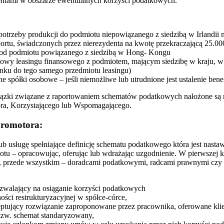
leniami w obszarze ewentualnych korzyści podatkowych.
a potrzeby produkcji do podmiotu niepowiązanego z siedzibą w Irlandi
ortu, świadczonych przez nierezydenta na kwotę przekraczającą 25.0
 od podmiotu powiązanego z siedzibą w Hong- Kongu
mowy leasingu finansowego z podmiotem, mającym siedzibę w kraju, w
ku do tego samego przedmiotu leasingu)
ne spółki osobowe – jeśli niemożliwe lub utrudnione jest ustalenie bene
ązki związane z raportowaniem schematów podatkowych nałożone są n
ora, Korzystającego lub Wspomagającego.
promotora:
lub usługę spełniające definicję schematu podatkowego która jest nasta
otu – opracowując, oferując lub wdrażając uzgodnienie. W pierwszej ko
 przede wszystkim – doradcami podatkowymi, radcami prawnymi czy ad
ozwalający na osiąganie korzyści podatkowych
ści restrukturyzacyjnej w spółce-córce,
eptujący rozwiązanie zaproponowane przez pracownika, oferowane kli
tzw. schemat standaryzowany,