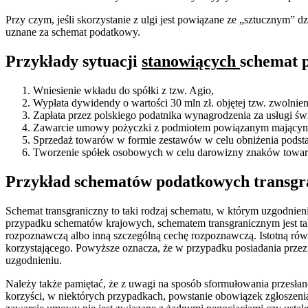
Przy czym, jeśli skorzystanie z ulgi jest powiązane ze „sztucznym” 
uznane za schemat podatkowy.
Przykłady sytuacji
stanowiących
schemat
Wniesienie wkładu do spółki z tzw. Agio,
Wypłata dywidendy o wartości 30 mln zł. objętej tzw. zwoln
Zapłata przez polskiego podatnika wynagrodzenia za usługi ś
Zawarcie umowy pożyczki z podmiotem powiązanym mającym sie
Sprzedaż towarów w formie zestawów w celu obniżenia pods
Tworzenie spółek osobowych w celu darowizny znaków towa
Przykład schematów podatkowych transgr
Schemat transgraniczny to taki rodzaj schematu, w którym uzgodnie
przypadku schematów krajowych, schematem transgranicznym jest taki
rozpoznawczą albo inną szczególną cechę rozpoznawczą. Istotną ró
korzystającego. Powyższe oznacza, że w przypadku posiadania przez
uzgodnieniu.
Należy także pamiętać, że z uwagi na sposób sformułowania przesłan
korzyści, w niektórych przypadkach, powstanie obowiązek zgłoszeni