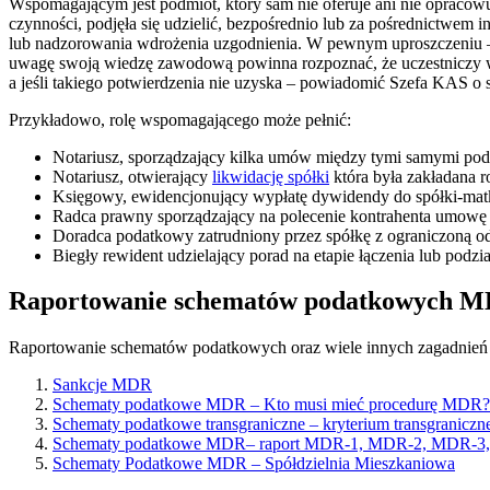
Wspomagającym jest podmiot, który sam nie oferuje ani nie opracow
czynności, podjęła się udzielić, bezpośrednio lub za pośrednictwem
lub nadzorowania wdrożenia uzgodnienia. W pewnym uproszczeniu – 
uwagę swoją wiedzę zawodową powinna rozpoznać, że uczestniczy w
a jeśli takiego potwierdzenia nie uzyska – powiadomić Szefa KAS o
Przykładowo, rolę wspomagającego może pełnić:
Notariusz, sporządzający kilka umów między tymi samymi podm
Notariusz, otwierający
likwidację spółki
która była zakładana r
Księgowy, ewidencjonujący wypłatę dywidendy do spółki-matk
Radca prawny sporządzający na polecenie kontrahenta umowę 
Doradca podatkowy zatrudniony przez spółkę z ograniczoną o
Biegły rewident udzielający porad na etapie łączenia lub podzia
Raportowanie schematów podatkowych 
Raportowanie schematów podatkowych oraz wiele innych zagadnień do
Sankcje MDR
Schematy podatkowe MDR – Kto musi mieć procedurę MDR?
Schematy podatkowe transgraniczne – kryterium transgraniczn
Schematy podatkowe MDR– raport MDR-1, MDR-2, MDR-3
Schematy Podatkowe MDR – Spółdzielnia Mieszkaniowa