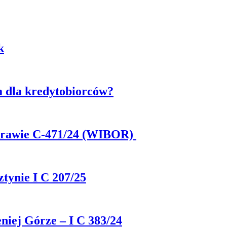
k
 dla kredytobiorców?
prawie C-471/24 (WIBOR)
ynie I C 207/25
ej Górze – I C 383/24