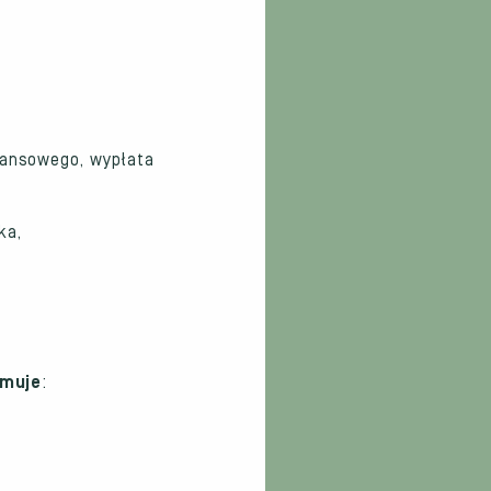
nansowego, wypłata
ka,
jmuje
: