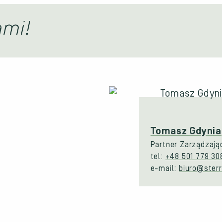
ami!
Tomasz Gdynia
Partner Zarządzają
tel:
+48 501 779 30
e-mail:
biuro@sterr