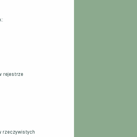
k:
 rejestrze
ów rzeczywistych