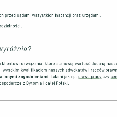
h przed sądami wszystkich instancji oraz urzędami,
edzialności,
wyróżnia?
a klientów rozwiązania, które stanowią wartość dodaną nasze
 i wysokim kwalifikacjom naszych adwokatów i radców praw
a innymi zagadnieniami
, takimi jak np.
prawo pracy
czy
cen
podarcze z Bytomia i całej Polski.