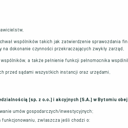
awicielstw,
uchwał wspólników takich jak zatwierdzenie sprawozdania fi
dy na dokonanie czynności przekraczających zwykły zarząd,
 wspólników, a także pełnienie funkcji pełnomocnika wspólni
h przed sądami wszystkich instancji oraz urzędami,
ialnością (sp. z o.o.) i akcyjnych (S.A.) w Bytomiu obe
owanie umów gospodarczych/inwestycyjnych;
funkcjonowaniu, zwłaszcza jeśli chodzi o: