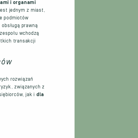
ami i organami
jest jednym z miast,
ze podmiotów
ię obsługą prawną
d zespołu wchodzą
tkich transakcji
.
rców
wych rozwiązań
ryzyk, związanych z
iębiorców, jak i
dla