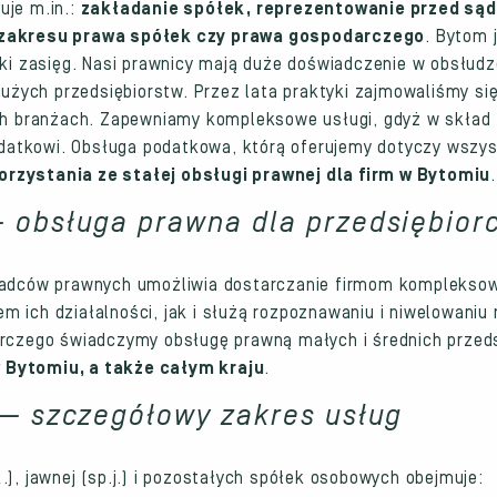
uje m.in.:
zakładanie spółek, reprezentowanie przed sąd
z zakresu prawa spółek czy prawa gospodarczego
. Bytom 
ski zasięg. Nasi prawnicy mają duże doświadczenie w obsłud
dużych przedsiębiorstw. Przez lata praktyki zajmowaliśmy s
ych branżach. Zapewniamy kompleksowe usługi, gdyż w skła
odatkowi. Obsługa podatkowa, którą oferujemy dotyczy wszys
rzystania ze stałej obsługi prawnej dla firm w Bytomiu
 obsługa prawna dla przedsiębio
 radców prawnych umożliwia dostarczanie firmom komplekso
 ich działalności, jak i służą rozpoznawaniu i niwelowaniu 
rczego świadczymy obsługę prawną małych i średnich przeds
 Bytomiu, a także całym kraju
.
— szczegółowy zakres usług
), jawnej (sp.j.) i pozostałych spółek osobowych obejmuje: