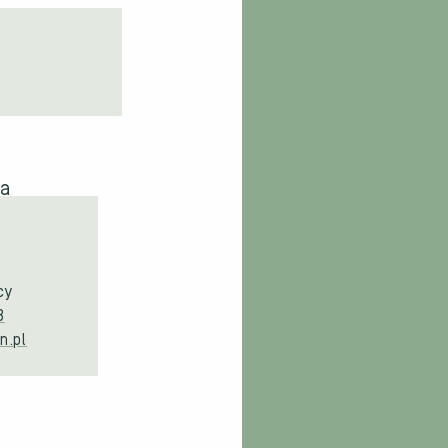
cy
8
n.pl