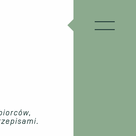
biorców,
rzepisami.