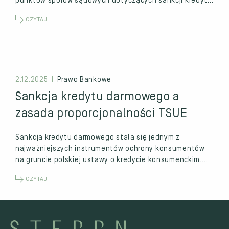
punktów sporów sądowych dotyczących sankcji kredytu
darmowego. W…
CZYTAJ
2.12.2025 |
Prawo Bankowe
Sankcja kredytu darmowego a
zasada proporcjonalności TSUE
Sankcja kredytu darmowego stała się jednym z
najważniejszych instrumentów ochrony konsumentów
na gruncie polskiej ustawy o kredycie konsumenckim.
Jednocześnie, w dyskusji doktrynalnej…
CZYTAJ