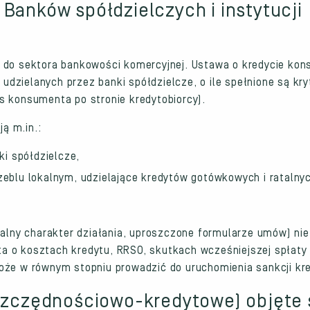
Banków spółdzielczych i instytucji
a do sektora bankowości komercyjnej. Ustawa o kredycie ko
zielanych przez banki spółdzielcze, o ile spełnione są kry
s konsumenta po stronie kredytobiorcy).
ą m.in.:
i spółdzielcze,
czeblu lokalnym, udzielające kredytów gotówkowych i rataln
kalny charakter działania, uproszczone formularze umów) nie
a o kosztach kredytu, RRSO, skutkach wcześniejszej spłaty
może w równym stopniu prowadzić do uruchomienia sankcji k
oszczędnościowo-kredytowe) objęte 