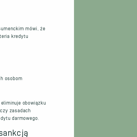
nsumenckim mówi, że
teria kredytu
ych osobom
 eliminuje obowiązku
 czy zasadach
redytu darmowego.
sankcją