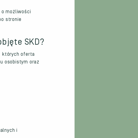
e o możliwości
o stronie
objęte SKD?
 których oferta
ku osobistym oraz
:
alnych i