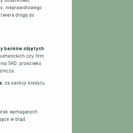
ty dodatkowe)
o, nieprawidłowego
otwiera drogę do
sty banków objętych
nsumenckich czy firm
nia SKD, przeciwko
znicza.
a
, że sankcji kredytu
. brak wymaganych
jące w błąd