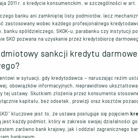
ja 2011 r. o kredycie konsumenckim, w szczególności w art. 
nczego banku ani zamkniętej listy podmiotów, lecz mechanizm
ać zastosowany wobec każdego profesjonalnego kredytodawc
, banku spółdzielczego, SKOK-u, parabanku czy instytucji p
ie SKD pozwana na uzyskanie przez kredytobiorcę darmoweg
odmiotowy sankcji kredytu darmow
wego?
ntowi w sytuacji, gdy kredytodawca – naruszając reżim ust
wej, obowiązków informacyjnych, nieprawidłowo ukształtował
isy tej ustawy. Skutkiem złożenia przez konsumenta stosow
łącznie kapitału, bez odsetek, prowizji oraz kosztów poza
 SKD” kluczowe jest to, że ustawa posługuje się pojęciem
kr
 jest każdy podmiot, który w zakresie swojej działalności g
atem zarówno bank krajowy, jak i oddział zagranicznego ba
torem bankowym.