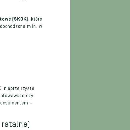
towe (SKOK)
, które
dochodzona m.in. w
 nieprzejrzyste
ygotowawcze czy
y konsumentem –
 ratalne)