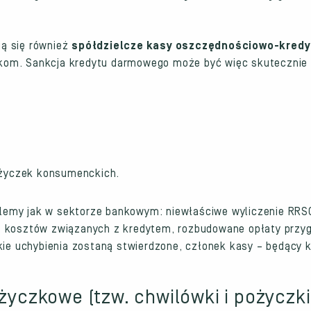
ą się również
spółdzielcze kasy oszczędnościowo-kredy
kom. Sankcja kredytu darmowego może być więc skutecznie 
ożyczek konsumenckich.
emy jak w sektorze bankowym: niewłaściwe wyliczenie RRSO,
az kosztów związanych z kredytem, rozbudowane opłaty prz
akie uchybienia zostaną stwierdzone, członek kasy – będąc
życzkowe (tzw. chwilówki i pożyczki