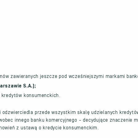
umów zawieranych jeszcze pod wcześniejszymi markami bank
rszawie S.A.);
ku kredytów konsumenckich.
 odzwierciedla przede wszystkim skalę udzielanych kredytów
 wobec innego banku komercyjnego – decydujące znaczenie 
anowień z ustawą o kredycie konsumenckim.