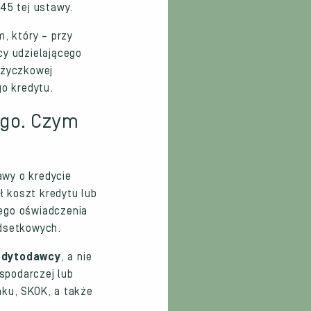
45 tej ustawy.
, który – przy
y udzielającego
ożyczkowej
o kredytu.
ego. Czym
awy o kredycie
 koszt kredytu lub
nego oświadczenia
odsetkowych.
edytodawcy
, a nie
ospodarczej lub
nku, SKOK, a także