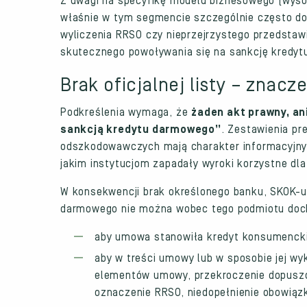
Z uwagi na specyfikę modelu biznesowego (wyso
właśnie w tym segmencie szczególnie często do
wyliczenia RRSO czy nieprzejrzystego przedstawi
skutecznego powoływania się na sankcję kredy
Brak oficjalnej listy – znac
Podkreślenia wymaga, że
żaden akt prawny, an
sankcją kredytu darmowego”
. Zestawienia pr
odszkodowawczych mają charakter informacyjny 
jakim instytucjom zapadały wyroki korzystne dla
W konsekwencji brak określonego banku, SKOK-u
darmowego nie można wobec tego podmiotu doch
aby umowa stanowiła kredyt konsumencki
aby w treści umowy lub w sposobie jej w
elementów umowy, przekroczenie dopusz
oznaczenie RRSO, niedopełnienie obowią