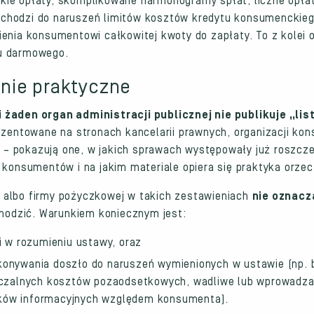
kie opłaty, skomplikowane harmonogramy spłat, liczne opła
chodzi do naruszeń limitów kosztów kredytu konsumenckieg
enia konsumentowi całkowitej kwoty do zapłaty. To z kolei 
tu darmowego.
zenie praktyczne
i żaden organ administracji publicznej nie publikuje „li
ezentowane na stronach kancelarii prawnych, organizacji ko
– pokazują one, w jakich sprawach występowały już roszcze
 konsumentów i na jakim materiale opiera się praktyka orzec
 albo firmy pożyczkowej w takich zestawieniach
nie oznacz
odzić. Warunkiem koniecznym jest:
 w rozumieniu ustawy, oraz
ykonywania doszło do naruszeń wymienionych w ustawie (np
czalnych kosztów pozaodsetkowych, wadliwe lub wprowadza
zków informacyjnych względem konsumenta).