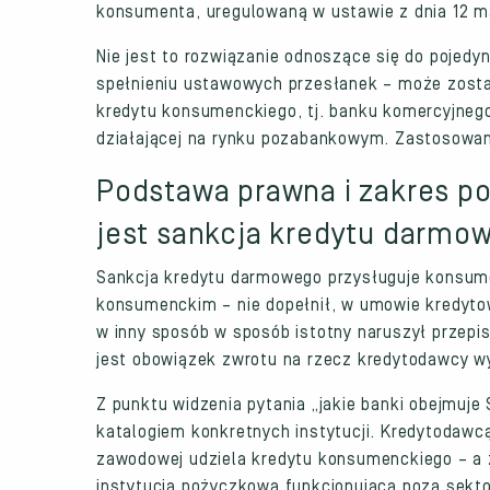
konsumenta, uregulowaną w ustawie z dnia 12 ma
Nie jest to rozwiązanie odnoszące się do pojedy
spełnieniu ustawowych przesłanek – może zost
kredytu konsumenckiego, tj. banku komercyjnego
działającej na rynku pozabankowym. Zastosowan
Podstawa prawna i zakres p
jest sankcja kredytu darmo
Sankcja kredytu darmowego przysługuje konsume
konsumenckim – nie dopełnił, w umowie kredyto
w inny sposób w sposób istotny naruszył przep
jest obowiązek zwrotu na rzecz kredytodawcy wy
Z punktu widzenia pytania „jakie banki obejmuje
katalogiem konkretnych instytucji. Kredytodawcą
zawodowej udziela kredytu konsumenckiego – a z
instytucja pożyczkowa funkcjonująca poza sek