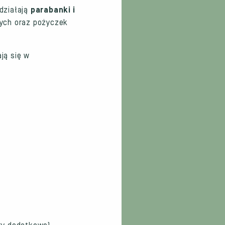
działają
parabanki i
nych oraz pożyczek
ją się w