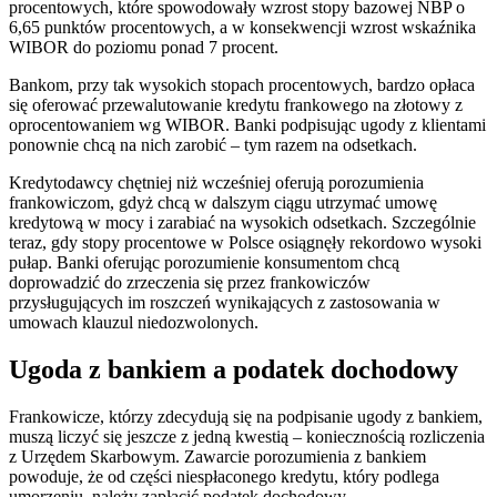
procentowych, które spowodowały wzrost stopy bazowej NBP o
6,65 punktów procentowych, a w konsekwencji wzrost wskaźnika
WIBOR do poziomu ponad 7 procent.
Bankom, przy tak wysokich stopach procentowych, bardzo opłaca
się oferować przewalutowanie kredytu frankowego na złotowy z
oprocentowaniem wg WIBOR. Banki podpisując ugody z klientami
ponownie chcą na nich zarobić – tym razem na odsetkach.
Kredytodawcy chętniej niż wcześniej oferują porozumienia
frankowiczom, gdyż chcą w dalszym ciągu utrzymać umowę
kredytową w mocy i zarabiać na wysokich odsetkach. Szczególnie
teraz, gdy stopy procentowe w Polsce osiągnęły rekordowo wysoki
pułap. Banki oferując porozumienie konsumentom chcą
doprowadzić do zrzeczenia się przez frankowiczów
przysługujących im roszczeń wynikających z zastosowania w
umowach klauzul niedozwolonych.
Ugoda z bankiem a podatek dochodowy
Frankowicze, którzy zdecydują się na podpisanie ugody z bankiem,
muszą liczyć się jeszcze z jedną kwestią – koniecznością rozliczenia
z Urzędem Skarbowym. Zawarcie porozumienia z bankiem
powoduje, że od części niespłaconego kredytu, który podlega
umorzeniu, należy zapłacić podatek dochodowy.