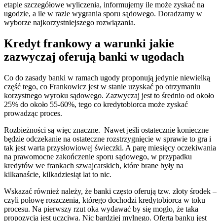
etapie szczegółowe wyliczenia, informujemy ile może zyskać na
ugodzie, a ile w razie wygrania sporu sądowego. Doradzamy w
wyborze najkorzystniejszego rozwiązania.
Kredyt frankowy a warunki jakie
zazwyczaj oferują banki w ugodach
Co do zasady banki w ramach ugody proponują jedynie niewielką
część tego, co Frankowicz jest w stanie uzyskać po otrzymaniu
korzystnego wyroku sądowego. Zazwyczaj jest to średnio od około
25% do około 55-60%, tego co kredytobiorca może zyskać
prowadząc proces.
Rozbieżności są więc znaczne. Nawet jeśli ostatecznie konieczne
będzie odczekanie na ostateczne rozstrzygnięcie w sprawie to gra i
tak jest warta przysłowiowej świeczki. A parę miesięcy oczekiwania
na prawomocne zakończenie sporu sądowego, w przypadku
kredytów we frankach szwajcarskich, które brane były na
kilkanaście, kilkadziesiąt lat to nic.
Wskazać również należy, że banki często oferują tzw. złoty środek –
czyli połowę roszczenia, którego dochodzi kredytobiorca w toku
procesu. Na pierwszy rzut oka wydawać by się mogło, że taka
propozycja jest uczciwa. Nic bardziej mylnego. Oferta banku jest