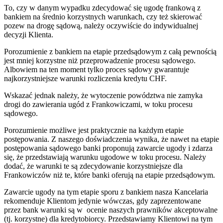
To, czy w danym wypadku zdecydować się ugodę frankową z
bankiem na średnio korzystnych warunkach, czy też skierować
pozew na drogę sądową, należy oczywiście do indywidualnej
decyzji Klienta.
Porozumienie z bankiem na etapie przedsądowym z całą pewnością
jest mniej korzystne niż przeprowadzenie procesu sądowego.
Albowiem na ten moment tylko proces sądowy gwarantuje
najkorzystniejsze warunki rozliczenia kredytu CHF.
Wskazać jednak należy, że wytoczenie powództwa nie zamyka
drogi do zawierania ugód z Frankowiczami, w toku procesu
sądowego.
Porozumienie możliwe jest praktycznie na każdym etapie
postępowania. Z naszego doświadczenia wynika, że nawet na etapie
postępowania sądowego banki proponują zawarcie ugody i zdarza
się, że przedstawiają warunku ugodowe w toku procesu. Należy
dodać, że warunki te są zdecydowanie korzystniejsze dla
Frankowiczów niż te, które banki oferują na etapie przedsądowym.
Zawarcie ugody na tym etapie sporu z bankiem nasza Kancelaria
rekomenduje Klientom jedynie wówczas, gdy zaprezentowane
przez bank warunki są w ocenie naszych prawników akceptowalne
(tj. korzystne) dla kredytobiorcy. Przedstawiamy Klientowi na tym