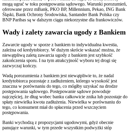
mogą ugrać w toku postępowania sądowego. Warunki porozumień,
oferowane przez mBank, PKO BP, Millennium, Pekao, ING Bank
Śląski, Bank Ochrony Środowiska, Santander Bank Polska czy
BNP Paribas są w dalszym ciągu niekorzystne dla frankowiczów.
Wady i zalety zawarcia ugody z Bankiem
Zawarcie ugody w sporze z bankiem to indywidualna kwestia,
zależna od kredytobiorcy. W dużym skrócie wskazać można, że
niewątpliwą zaletą zawarcia ugody z bankiem jest szybkość
zakończenia sporu. I na tym atrakcyjność wyboru tej drogi się
zazwyczaj kończy.
Wadą porozumienia z bankiem jest niewątpliwie to, że nadal
kredytobiorca pozostaje z zadłużeniem, którego wysokość jest
znaczna w porównaniu do tego, co mógłby uzyskać na drodze
postępowania sądowego. Postępowanie sądowe powoduje
najczęściej, że dług wobec banku całkowicie znika lub pozostaje do
spłaty niewielka kwota zadłużenia. Niewielka w porównaniu do
tego, co konsument miał do spłacenia przed wszczęciem
postępowania.
Banki wychodzą z propozycjami ugodowymi, gdyż obecnie
panujące warunki, w tym przede wszystkim podwyżki stóp