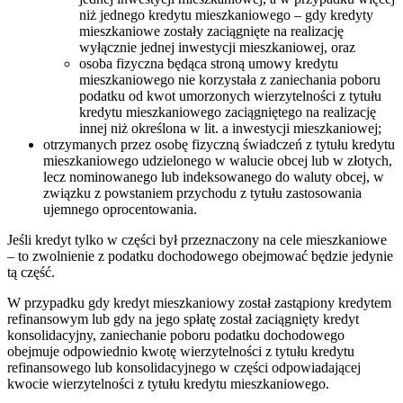
niż jednego kredytu mieszkaniowego – gdy kredyty
mieszkaniowe zostały zaciągnięte na realizację
wyłącznie jednej inwestycji mieszkaniowej, oraz
osoba fizyczna będąca stroną umowy kredytu
mieszkaniowego nie korzystała z zaniechania poboru
podatku od kwot umorzonych wierzytelności z tytułu
kredytu mieszkaniowego zaciągniętego na realizację
innej niż określona w lit. a inwestycji mieszkaniowej;
otrzymanych przez osobę fizyczną świadczeń z tytułu kredytu
mieszkaniowego udzielonego w walucie obcej lub w złotych,
lecz nominowanego lub indeksowanego do waluty obcej, w
związku z powstaniem przychodu z tytułu zastosowania
ujemnego oprocentowania.
Jeśli kredyt tylko w części był przeznaczony na cele mieszkaniowe
– to zwolnienie z podatku dochodowego obejmować będzie jedynie
tą część.
W przypadku gdy kredyt mieszkaniowy został zastąpiony kredytem
refinansowym lub gdy na jego spłatę został zaciągnięty kredyt
konsolidacyjny, zaniechanie poboru podatku dochodowego
obejmuje odpowiednio kwotę wierzytelności z tytułu kredytu
refinansowego lub konsolidacyjnego w części odpowiadającej
kwocie wierzytelności z tytułu kredytu mieszkaniowego.