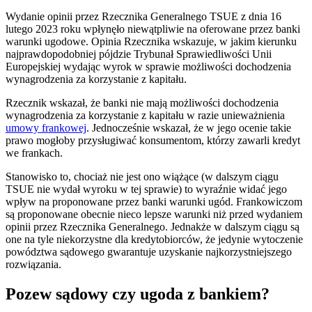
Wydanie opinii przez Rzecznika Generalnego TSUE z dnia 16
lutego 2023 roku wpłynęło niewątpliwie na oferowane przez banki
warunki ugodowe. Opinia Rzecznika wskazuje, w jakim kierunku
najprawdopodobniej pójdzie Trybunał Sprawiedliwości Unii
Europejskiej wydając wyrok w sprawie możliwości dochodzenia
wynagrodzenia za korzystanie z kapitału.
Rzecznik wskazał, że banki nie mają możliwości dochodzenia
wynagrodzenia za korzystanie z kapitału w razie unieważnienia
umowy frankowej
. Jednocześnie wskazał, że w jego ocenie takie
prawo mogłoby przysługiwać konsumentom, którzy zawarli kredyt
we frankach.
Stanowisko to, chociaż nie jest ono wiążące (w dalszym ciągu
TSUE nie wydał wyroku w tej sprawie) to wyraźnie widać jego
wpływ na proponowane przez banki warunki ugód. Frankowiczom
są proponowane obecnie nieco lepsze warunki niż przed wydaniem
opinii przez Rzecznika Generalnego. Jednakże w dalszym ciągu są
one na tyle niekorzystne dla kredytobiorców, że jedynie wytoczenie
powództwa sądowego gwarantuje uzyskanie najkorzystniejszego
rozwiązania.
Pozew sądowy czy ugoda z bankiem?