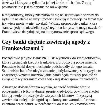
uczciwa i korzystna tylko dla jednej ze stron – banku. Z całą
pewnością nie jest to optymalne rozwiązanie.
Kredytobiorcy, którzy zdecydowali się na skierowanie sprawy do
sądu już na etapie analizy umowy uzyskują informacje na temat tego
jak wiele mogą w niej uzyskać. Widząc propozycję banku, która
stanowi jedynie niewielką część tego, co faktycznie mogą uzyskać –
Frankowicze decydują się na kontynuowanie sporu sądowego.
Czy banki chętnie zawierają ugody z
Frankowiczami ?
Początkowo jedynie Bank PKO BP wychodził do kredytobiorców,
którzy zaciągnęli kredyty frankowe, z propozycją porozumienia.
Pozostałe banki dosyć niechętnie podchodziły do tego tematu.
Stanowisko banków uległo zmianie, podyktowane jest to ryzykiem
znacznego wzrostu kosztów jakie banki będą musiały ponieść w
związku z wytaczaniem coraz większej ilości spraw frankowych.
Z naszego doświadczenia wynika, że część banków oferuje
porozumienia tylko wybranej grupie kredytobiorców, inne z kolei
kierują swoje propozycje do wszystkich klientów. Przyczyną
zawierania małej ilości ugód są niekorzystne warunki oferowane
klientom przez banki, w porównaniu do tego, co kredytobiorcy