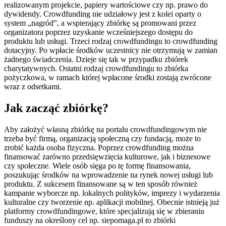
realizowanym projekcie, papiery wartościowe czy np. prawo do
dywidendy. Crowdfunding nie udziałowy jest z kolei oparty o
system „nagród”, a wspierający zbiórkę są promowani przez
organizatora poprzez uzyskanie wcześniejszego dostępu do
produktu lub usługi. Trzeci rodzaj crowdfundingu to crowdfunding
dotacyjny. Po wpłacie środków uczestnicy nie otrzymują w zamian
żadnego świadczenia. Dzieje się tak w przypadku zbiórek
charytatywnych. Ostatni rodzaj crowdfundingu to zbiórka
pożyczkowa, w ramach której wpłacone środki zostają zwrócone
wraz z odsetkami.
Jak zacząć zbiórkę?
Aby założyć własną zbiórkę na portalu crowdfundingowym nie
trzeba być firmą, organizacją społeczną czy fundacją, może to
zrobić każda osoba fizyczna. Poprzez crowdfunding można
finansować zarówno przedsięwzięcia kulturowe, jak i biznesowe
czy społeczne. Wiele osób sięga po tę formę finansowania,
poszukując środków na wprowadzenie na rynek nowej usługi lub
produktu. Z sukcesem finansowane są w ten sposób również
kampanie wyborcze np. lokalnych polityków, imprezy i wydarzenia
kulturalne czy tworzenie np. aplikacji mobilnej. Obecnie istnieją już
platformy crowdfundingowe, które specjalizują się w zbieraniu
funduszy na określony cel np. siepomaga.pl to zbiórki