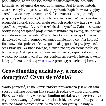
popularność, w ten sposób można finansować różne projekty,
korzystając jedynie z dostępu do Internetu. Jest to więc metoda
znacznie szybsza i prostsza, niż pozyskanie kapitału w tradycyjny
sposób. Wystarczy jedynie określić cel zbiórki, opisując swój
projekt i podając kwotę, którą chcemy uzbierać. Ważna kwestia to
promocja zbiórki, spośród wielu różnych projektów trzeba w jakiś
sposób się wyróżnić, aby dotrzeć do darczyńców. Zainteresowane
osoby mogą wesprzeć projekt nawet minimalną kwotą, dokonując
np. jednorazowej wpłaty. Wokół zbiorki buduje się społeczność
darczyńców, która pomoże osiągnąć zamierzony cel. Na korzyść
finansowania społecznościowego działa jego duża przejrzystość
oraz brak ryzyka finansowego, a także zbędnych formalności czy
biurokracji. Cały proces odbywa się pomiędzy organizatorem, a
wpłacającym zazwyczaj za pośrednictwem serwisu internetowego,
który pobiera określoną w
umowie
prowizję od zebranej kwoty.
Crowdfunding udziałowy, a może
dotacyjny? Czym się różnią?
Warto pamiętać, że nie każda zbiórka prowadzona jest w ten sam
sposób. Istnieje bowiem kilka różnych rodzajów crowdfundingu.
Pierwszy z nich to tzw.
crowdfunding udziałowy
(inwestycyjny),
wykorzystywany głównie w projektach biznesowych. Polega on na
tym, że osoby biorące udział w zbiórce, otrzymują udziały w