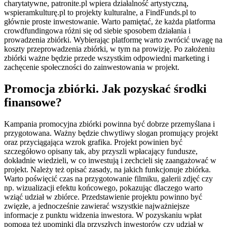
charytatywne, patronite.pl wpiera działalność artystyczną,
wspieramkulturę.pl to projekty kulturalne, a FindFunds.pl to
głównie proste inwestowanie. Warto pamiętać, że każda platforma
crowdfundingowa różni się od siebie sposobem działania i
prowadzenia zbiórki. Wybierając platformę warto zwrócić uwagę na
koszty przeprowadzenia zbiórki, w tym na prowizję. Po założeniu
zbiórki ważne będzie przede wszystkim odpowiedni marketing i
zachęcenie społeczności do zainwestowania w projekt.
Promocja zbiórki. Jak pozyskać środki
finansowe?
Kampania promocyjna zbiórki powinna być dobrze przemyślana i
przygotowana. Ważny będzie chwytliwy slogan promujący projekt
oraz przyciągająca wzrok grafika. Projekt powinien być
szczegółowo opisany tak, aby przyszli wpłacający fundusze,
dokładnie wiedzieli, w co inwestują i zechcieli się zaangażować w
projekt. Należy też opisać zasady, na jakich funkcjonuje zbiórka.
Warto poświęcić czas na przygotowanie filmiku, galerii zdjęć czy
np. wizualizacji efektu końcowego, pokazując dlaczego warto
wziąć udział w zbiórce. Przedstawienie projektu powinno być
zwięzłe, a jednocześnie zawierać wszystkie najważniejsze
informacje z punktu widzenia inwestora. W pozyskaniu wpłat
pomogą też upominki dla przyszłych inwestorów czy udział w