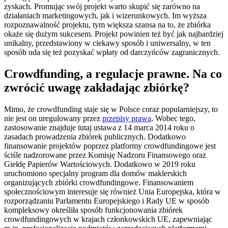
zyskach. Promując swój projekt warto skupić się zarówno na
działaniach marketingowych, jak i wizerunkowych. Im wyższa
rozpoznawalność projektu, tym większa szansa na to, że zbiórka
okaże się dużym sukcesem. Projekt powinien też być jak najbardziej
unikalny, przedstawiony w ciekawy sposób i uniwersalny, w ten
sposób uda się też pozyskać wpłaty od darczyńców zagranicznych.
Crowdfunding, a regulacje prawne. Na co
zwrócić uwagę zakładając zbiórkę?
Mimo, że crowdfunding staje się w Polsce coraz popularniejszy, to
nie jest on uregulowany przez
przepisy prawa
. Wobec tego,
zastosowanie znajduje tutaj ustawa z 14 marca 2014 roku o
zasadach prowadzenia zbiórek publicznych. Dodatkowo
finansowanie projektów poprzez platformy crowdfundingowe jest
ściśle nadzorowane przez Komisję Nadzoru Finansowego oraz
Giełdę Papierów Wartościowych. Dodatkowo w 2019 roku
uruchomiono specjalny program dla domów maklerskich
organizujących zbiórki crowdfundingowe. Finansowaniem
społecznościowym interesuje się również Unia Europejska, która w
rozporządzaniu Parlamentu Europejskiego i Rady UE w sposób
kompleksowy określiła sposób funkcjonowania zbiórek
crowdfundingowych w krajach członkowskich UE, zapewniając