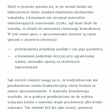
Jeżeli w procesie ujawnia się, że po stronie banku nie
funkcjonował realny standard objaśniania mechanizmu
wskaźnika, a konsument nie otrzymał materiałów
umożliwiających oszacowanie ryzyka, sąd może dojść do
wniosku, że doszło do naruszenia równowagi kontraktowej.
W tym sensie spory o oprocentowanie zmienne są często
sporami o asymetrię informacji:
profesjonalista projektuje produkt i zna jego parametry,
a konsument podejmuje decyzję przy ograniczonej
wiedzy, nierzadko opartej na skrótowych
zapewnieniach.
Sąd zwrócił również uwagę na to, że kredytobiorcom nie
przedstawiono realnie konkurencyjnej oferty kredytu ze
stałym oprocentowaniem. Z materiału dowodowego
wynikało, że w praktyce przedstawiono im do wyboru
wyłącznie kredyt o zmiennej stopie procentowej albo kredyt
walutowy. Ten element był dla sądu istotny, ponieważ