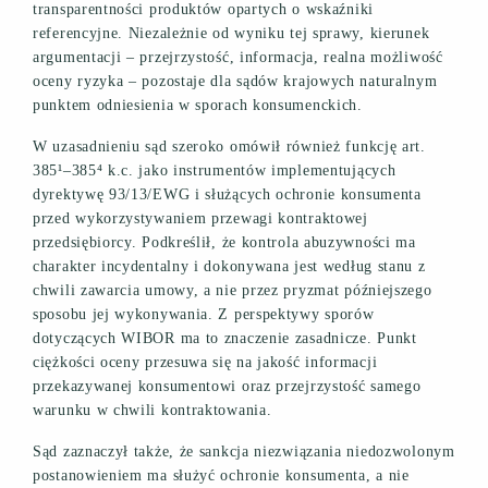
transparentności produktów opartych o wskaźniki
referencyjne. Niezależnie od wyniku tej sprawy, kierunek
argumentacji – przejrzystość, informacja, realna możliwość
oceny ryzyka – pozostaje dla sądów krajowych naturalnym
punktem odniesienia w sporach konsumenckich.
W uzasadnieniu sąd szeroko omówił również funkcję art.
385¹–385⁴ k.c. jako instrumentów implementujących
dyrektywę 93/13/EWG i służących ochronie konsumenta
przed wykorzystywaniem przewagi kontraktowej
przedsiębiorcy. Podkreślił, że kontrola abuzywności ma
charakter incydentalny i dokonywana jest według stanu z
chwili zawarcia umowy, a nie przez pryzmat późniejszego
sposobu jej wykonywania. Z perspektywy sporów
dotyczących WIBOR ma to znaczenie zasadnicze. Punkt
ciężkości oceny przesuwa się na jakość informacji
przekazywanej konsumentowi oraz przejrzystość samego
warunku w chwili kontraktowania.
Sąd zaznaczył także, że sankcja niezwiązania niedozwolonym
postanowieniem ma służyć ochronie konsumenta, a nie