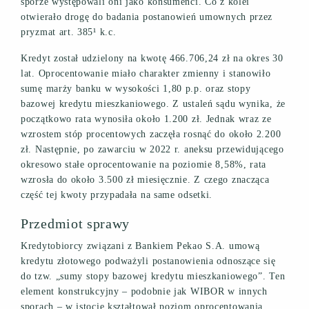
sporze występowali oni jako konsumenci. Co z kolei
otwierało drogę do badania postanowień umownych przez
pryzmat art. 385¹ k.c.
Kredyt został udzielony na kwotę 466.706,24 zł na okres 30
lat. Oprocentowanie miało charakter zmienny i stanowiło
sumę marży banku w wysokości 1,80 p.p. oraz stopy
bazowej kredytu mieszkaniowego. Z ustaleń sądu wynika, że
początkowo rata wynosiła około 1.200 zł. Jednak wraz ze
wzrostem stóp procentowych zaczęła rosnąć do około 2.200
zł. Następnie, po zawarciu w 2022 r. aneksu przewidującego
okresowo stałe oprocentowanie na poziomie 8,58%, rata
wzrosła do około 3.500 zł miesięcznie. Z czego znacząca
część tej kwoty przypadała na same odsetki.
Przedmiot sprawy
Kredytobiorcy związani z Bankiem Pekao S.A. umową
kredytu złotowego podważyli postanowienia odnoszące się
do tzw. „sumy stopy bazowej kredytu mieszkaniowego”. Ten
element konstrukcyjny – podobnie jak WIBOR w innych
sporach – w istocie kształtował poziom oprocentowania