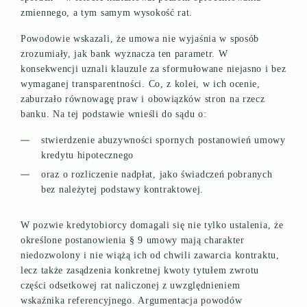
zmiennego, a tym samym wysokość rat.
Powodowie wskazali, że umowa nie wyjaśnia w sposób
zrozumiały, jak bank wyznacza ten parametr. W
konsekwencji uznali klauzule za sformułowane niejasno i bez
wymaganej transparentności. Co, z kolei, w ich ocenie,
zaburzało równowagę praw i obowiązków stron na rzecz
banku. Na tej podstawie wnieśli do sądu o:
stwierdzenie abuzywności spornych postanowień umowy
kredytu hipotecznego
oraz o rozliczenie nadpłat, jako świadczeń pobranych
bez należytej podstawy kontraktowej.
W pozwie kredytobiorcy domagali się nie tylko ustalenia, że
określone postanowienia § 9 umowy mają charakter
niedozwolony i nie wiążą ich od chwili zawarcia kontraktu,
lecz także zasądzenia konkretnej kwoty tytułem zwrotu
części odsetkowej rat naliczonej z uwzględnieniem
wskaźnika referencyjnego. Argumentacja powodów