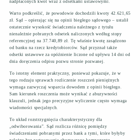
nadpłaconych kwot wraz z odsetkami ustawowymi.
Warto podkreślić, że powodowie dochodzili kwoty 42.621,65
zł. Sąd – opierając się na opinii biegłego sądowego – ustalił
ostatecznie wysokość świadczenia należnego z tytułu
nienależnie pobranych odsetek naliczonych według stopy
referencyjnej na 37.740,89 zł. Tę właśnie kwotę zasądzono
od banku na rzecz kredytobiorców. Sąd przyznał także
odsetki ustawowe za opóźnienie liczone od upływu 14 dni od
dnia doręczenia odpisu pozwu stronie pozwanej.
To istotny element praktyczny, ponieważ pokazuje, że w
tego rodzaju sprawach rozliczenie roszczeń pieniężnych
wymaga zazwyczaj wsparcia dowodem z opinii biegłego.
Sam kierunek roszczenia może wynikać z abuzywności
klauzuli, jednak jego precyzyjne wyliczenie często wymaga
wiadomości specjalnych.
To układ rozstrzygnięcia charakterystyczny dla
„odwiborowania”. Sąd rozlicza różnicę pomiędzy
świadczeniami pobranymi przez bank a tymi, które byłyby