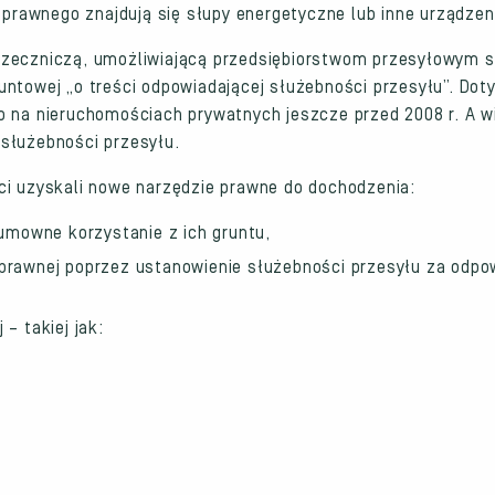
u prawnego znajdują się słupy energetyczne lub inne urządze
rzeczniczą, umożliwiającą przedsiębiorstwom przesyłowym 
ntowej „o treści odpowiadającej służebności przesyłu”. Dot
o na nieruchomościach prywatnych jeszcze przed 2008 r. A w
służebności przesyłu.
ci uzyskali nowe narzędzie prawne do dochodzenia:
mowne korzystanie z ich gruntu,
 prawnej poprzez ustanowienie służebności przesyłu za odpo
– takiej jak: