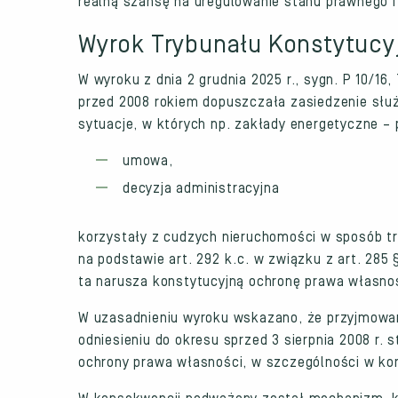
realną szansę na uregulowanie stanu prawnego i
Wyrok Trybunału Konstytucyj
W wyroku z dnia 2 grudnia 2025 r., sygn. P 10/16
przed 2008 rokiem dopuszczała zasiedzenie służ
sytuacje, w których np. zakłady energetyczne – 
umowa,
decyzja administracyjna
korzystały z cudzych nieruchomości w sposób trw
na podstawie art. 292 k.c. w związku z art. 285 
ta narusza konstytucyjną ochronę prawa własnoś
W uzasadnieniu wyroku wskazano, że przyjmowan
odniesieniu do okresu sprzed 3 sierpnia 2008 r.
ochrony prawa własności, w szczególności w kon