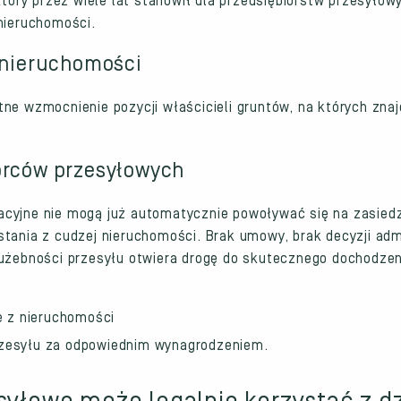
óry przez wiele lat stanowił dla przedsiębiorstw przesyłow
nieruchomości.
i nieruchomości
ne wzmocnienie pozycji właścicieli gruntów, na których znaj
orców przesyłowych
acyjne nie mogą już automatycznie powoływać się na zasiedz
tania z cudzej nieruchomości. Brak umowy, brak decyzji admi
łużebności przesyłu otwiera drogę do skutecznego dochodze
 z nieruchomości
rzesyłu za odpowiednim wynagrodzeniem.