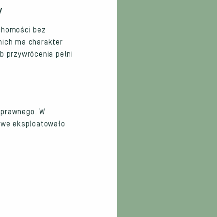
y
uchomości bez
nich ma charakter
b przywrócenia pełni
 prawnego. W
łowe eksploatowało