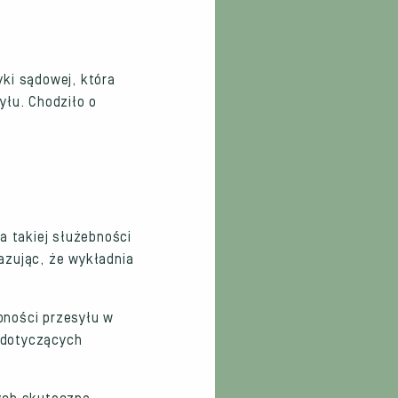
yki sądowej, która
yłu. Chodziło o
a takiej służebności
kazując, że wykładnia
bności przesyłu w
h dotyczących