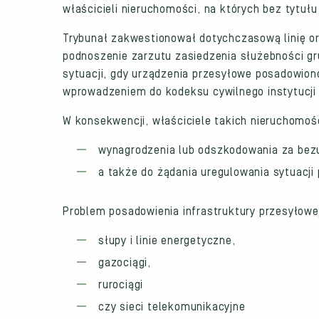
właścicieli nieruchomości, na których bez tytuł
Trybunał zakwestionował dotychczasową linię o
podnoszenie zarzutu zasiedzenia służebności gru
sytuacji, gdy urządzenia przesyłowe posadowion
wprowadzeniem do kodeksu cywilnego instytucji 
W konsekwencji, właściciele takich nieruchomoś
wynagrodzenia lub odszkodowania za bezu
a także do żądania uregulowania sytuacji
Problem posadowienia infrastruktury przesyłowej 
słupy i linie energetyczne,
gazociągi,
rurociągi
czy sieci telekomunikacyjne