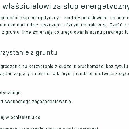
ą właścicielowi za słup energetyczn
ególności słup energetyczny – zostały posadowione na nier
łki może dochodzić roszczeń o różnym charakterze. Część z 
 z gruntu, inne zmierzają do uregulowania stanu prawnego lu
zystanie z gruntu
grodzenie za korzystanie z cudzej nieruchomości bez tytułu
e żądać zapłaty za okres, w którym przedsiębiorstwo przesy
etycznego,
pod swobodnego zagospodarowania.
ej w odniesieniu do: