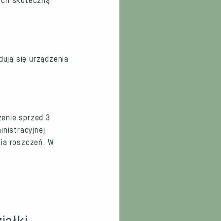
ych skuteczną
dują się urządzenia
enie sprzed 3
nistracyjnej
nia roszczeń. W