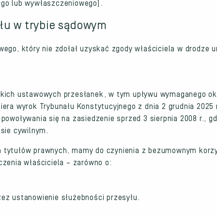
ego lub wywłaszczeniowego).
yłu w trybie sądowym
wego, który nie zdołał uzyskać zgody właściciela w drodze 
stkich ustawowych przesłanek, w tym upływu wymaganego ok
era wyrok Trybunału Konstytucyjnego z dnia 2 grudnia 2025 r.
owoływania się na zasiedzenie sprzed 3 sierpnia 2008 r., gdy
ksie cywilnym.
h tytułów prawnych, mamy do czynienia z bezumownym korz
czenia właściciela – zarówno o:
zez ustanowienie służebności przesyłu.