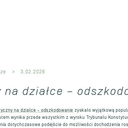
ze
3.02.2026
y na działce – odszkod
tyczny na działce – odszkodowanie
zyskało wyjątkową popul
tem wynika przede wszystkim z wyroku Trybunału Konstytuc
zmienia dotychczasowe podejście do możliwości dochodzenia r