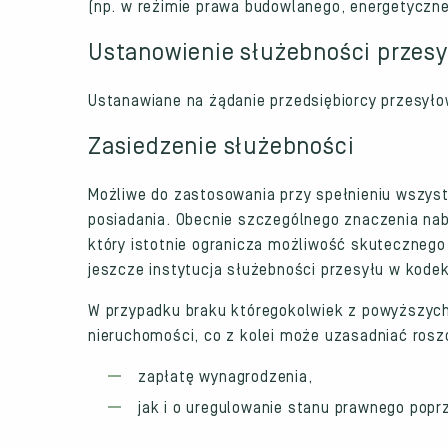
(np. w reżimie prawa budowlanego, energetyczn
Ustanowienie służebności przes
Ustanawiane na żądanie przedsiębiorcy przesyło
Zasiedzenie służebności
Możliwe do zastosowania przy spełnieniu wszy
posiadania. Obecnie szczególnego znaczenia nabi
który istotnie ogranicza możliwość skutecznego p
jeszcze instytucja służebności przesyłu w kode
W przypadku braku któregokolwiek z powyższyc
nieruchomości, co z kolei może uzasadniać rosz
zapłatę wynagrodzenia,
jak i o uregulowanie stanu prawnego popr