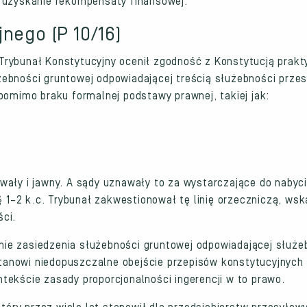
 uzyskanie rekompensaty finansowej.
nego (P 10/16)
, Trybunał Konstytucyjny ocenił zgodność z Konstytucją prakt
ebności gruntowej odpowiadającej treścią służebności przes
pomimo braku formalnej podstawy prawnej, takiej jak:
ały i jawny. A sądy uznawały to za wystarczające do nabyci
§ 1–2 k.c. Trybunał zakwestionował tę linię orzeczniczą, ws
ci.
ie zasiedzenia służebności gruntowej odpowiadającej służe
 stanowi niedopuszczalne obejście przepisów konstytucyjnyc
tekście zasady proporcjonalności ingerencji w to prawo.