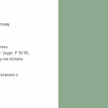
umowy.
resu
 (sygn. P 10/16),
 nie istniała
ystaniem z