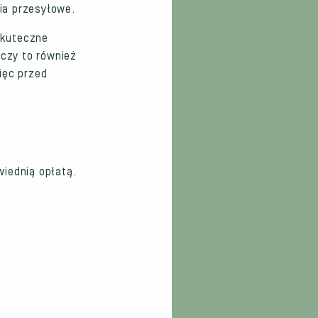
nia przesyłowe.
skuteczne
yczy to również
ięc przed
wiednią opłatą.