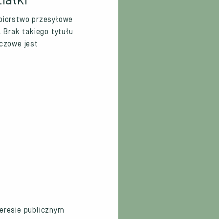
iałki
ębiorstwo przesyłowe
 Brak takiego tytułu
czowe jest
teresie publicznym